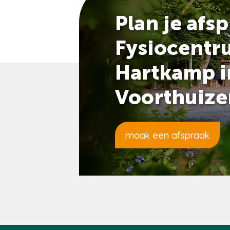
Plan je afsp
Fysiocentr
Hartkamp i
Voorthuize
maak een afspraak