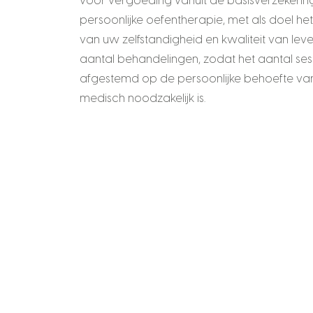
voor vergoeding vanuit de basisverzekering
persoonlijke oefentherapie, met als doel h
van uw zelfstandigheid en kwaliteit van lev
aantal behandelingen, zodat het aantal se
afgestemd op de persoonlijke behoefte van
medisch noodzakelijk is.