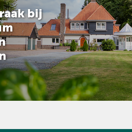
raak bij
um
n
n