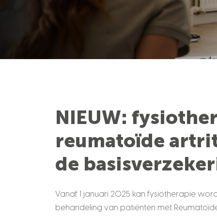
NIEUW: fysiother
reumatoïde artrit
de basisverzeker
Vanaf 1 januari 2025 kan fysiotherapie wor
behandeling van patiënten met Reumatoïde ar