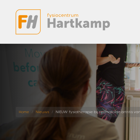
Home
Nieuws
NIEUW: fysiotherapie bij reumatoïde artritis va