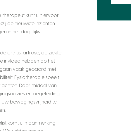
 therapeut kunt u hiervoor
zij de nieuwste inzichten
en in het dagelijks
artritis, artrose, de ziekte
te invloed hebben op het
n gaan vaak gepaard met
liteit. Fysiotherapie speelt
klachten. Door middel van
gingsadvies en begeleiding
om uw bewegingsvrijheid te
en.
alist komt u in aanmerking