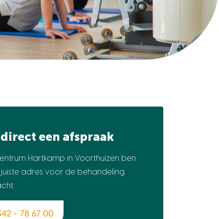
direct een afspraak
ocentrum Hartkamp in Voorthuizen ben
t juiste adres voor de behandeling
acht.
42 - 78 67 00