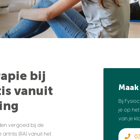
apie bij
Maak 
is vanuit
ing
Bij Fysi
je op he
van je kl
den vergoed bij de
tritis (RA) vanuit het
03