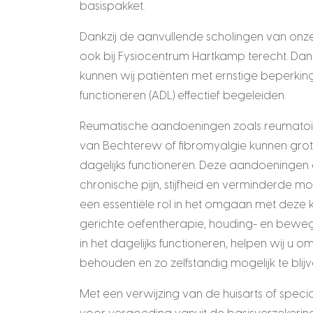
basispakket.
Dankzij de aanvullende scholingen van onze
ook bij Fysiocentrum Hartkamp terecht. Dank
kunnen wij patiënten met ernstige beperking
functioneren (ADL) effectief begeleiden.
Reumatische aandoeningen zoals reumatoïde 
van Bechterew of fibromyalgie kunnen gro
dagelijks functioneren. Deze aandoeninge
chronische pijn, stijfheid en verminderde mobi
een essentiële rol in het omgaan met deze 
gerichte oefentherapie, houding- en bewe
in het dagelijks functioneren, helpen wij u 
behouden en zo zelfstandig mogelijk te blijv
Met een verwijzing van de huisarts of speci